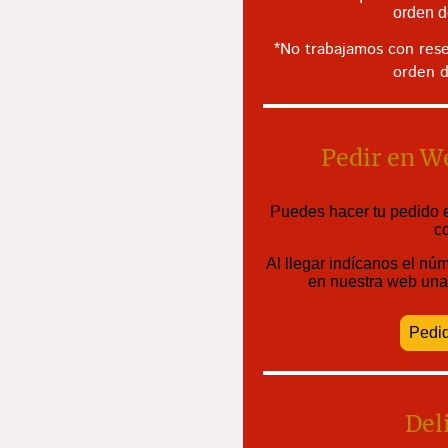
orden d
No trabajamos con res
*
orden d
Pedir en W
Puedes hacer tu pedido e
c
Al llegar indícanos el n
en nuestra web una 
Pedi
Del