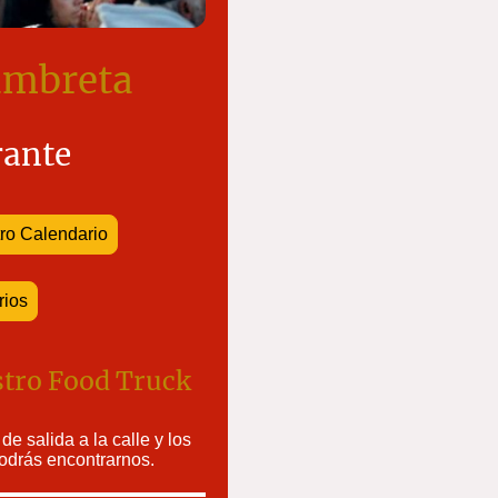
umbreta
rante
ro Calendario
rios
stro Food Truck
e salida a la calle y los
odrás encontrarnos.