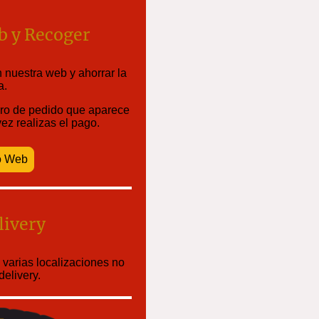
b y Recoger
 nuestra web y ahorrar la
a.
ero de pedido que aparece
ez realizas el pago.
o Web
livery
arias localizaciones no
elivery.