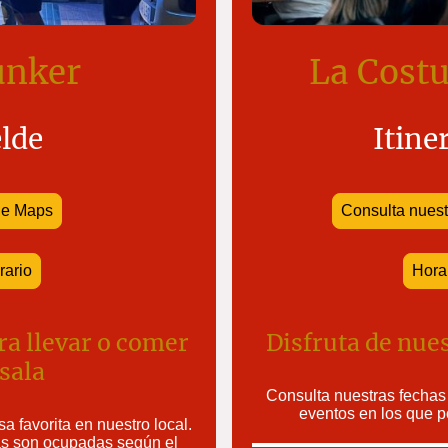
únker
La Cost
lde
Itine
le Maps
Consulta nuest
rario
Hora
ra llevar o comer
Disfruta de nue
sala
Consulta nuestras fechas d
eventos en los que p
a favorita en nuestro local.
s son ocupadas según el