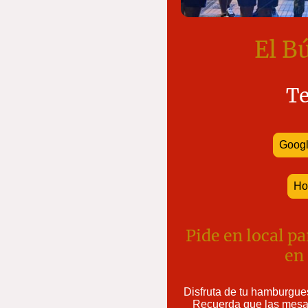
El B
Te
Goog
Ho
Pide en local pa
en 
Disfruta de tu hamburgues
Recuerda que las mesa