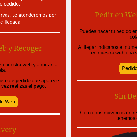
e pedido.
Pedir en We
ervas, te atenderemos por
e llegada
Puedes hacer tu pedido en
col
eb y Recoger
Al llegar indícanos el núm
en nuestra web una v
n nuestra web y ahorrar la
Pedid
ola.
úmero de pedido que aparece
vez realizas el pago.
Sin De
do Web
Como nos movemos entre v
tenemos d
ivery